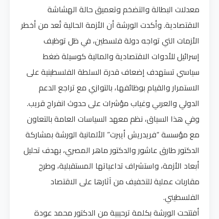
معدلات البطالة والتضخم وتعميق حالة الهشاشة
الاقتصادية. وأكدت الورشة أن الأزمة الحالية تُعد من أخطر
الأزمات التي تواجه دولة فلسطين، في ظل توظيف
إسرائيل للأدوات الاقتصادية والمالية كوسيلة ضغط
سياسي تستهدف إضعاف قدرة السلطة الفلسطينية على
الاستمرار والقيام بوظائفها، بالتوازي مع تراجع الدعم
الدولي والعربي وغياب مؤشرات على حدوث انفراج قريب.
وفي هذا السياق، نظم معهد السياسات العامة بالتعاون
مع مؤسسة “فريدريش أيبرت” الألمانية الورشة بمشاركة
الدكتور طارق عاشور والدكتور ماهر المصري، بهدف تحليل
أبعاد الأزمة، واستشراف تداعياتها المستقبلية، وطرح
مقاربات عملية للتخفيف من آثارها على الاقتصاد
الفلسطيني.
أفتتحت الورشة بكلمة ترحيبية من الدكتور محمد عودة