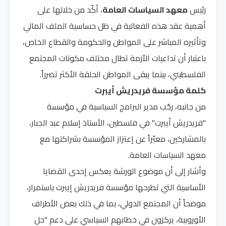
رئيس
معهد السياسات العامة
، أكّد من خلالها على
أهمية عقد هذه الفعالية في ظل حساسية الملف المالي
وتأثيره المباشر على المواطن والحكومة والقطاع الخاص،
باعتبار أن تداعيات الأزمة تطال مختلف مكونات المجتمع
الفلسطيني، بينما يبقى المواطن الحلقة الأكثر تضرراً.
كلمة مؤسسة فريدريش أيبرت
من جانبه، رحّب مدير البرامج السياسية في مؤسسة
"فريدريش أيبرت" في فلسطين، الأستاذ إسلام عبد الجبار،
بالمشاركين، معبّراً عن إعتزاز المؤسسة بشراكتها مع
معهد السياسات العامة.
وأشار إلى أن موضوع الورشة يعكس إحدى القضايا
الأساسية التي تطرحها مؤسسة فريدريش إيبرت باستمرار،
موضحاً أن المجتمع الدولي، بما في ذلك بعض الأطراف
الأوروبية، يركزون في خطابهم السياسي على دعم "حل