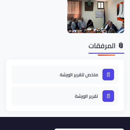
📎 المرفقات
📄
ملخص لتقرير الورشة
📄
تقرير الورشة