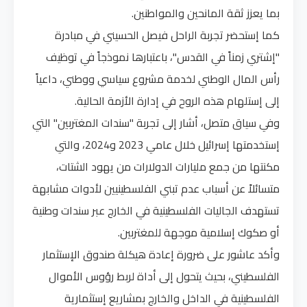
بما يعزز ثقة المانحين والمواطنين.
كما إستحضر تجربة الراحل فيصل الحسيني في مبادرة
"إشتري زمناً في القدس"، باعتبارها نموذجاً في توظيف
رأس المال الوطني لخدمة مشروع سياسي ووطني، داعياً
إلى إستلهام هذه الروح في إدارة الأزمة الحالية.
وفي سياق متصل، أشار إلى تجربة "سندات المغتربين" التي
إستخدمتها إسرائيل خلال عامي 2023 و2024، والتي
مكنتها من جمع مليارات الدولارات من يهود الشتات،
متسائلاً عن أسباب عدم تبني الفلسطينيين لأدوات مشابهة
تستهدف الجاليات الفلسطينية في الخارج عبر سندات وطنية
أو صكوك إسلامية موجهة للمغتربين.
وأكد عاشور على ضرورة إعادة هيكلة صندوق الإستثمار
الفلسطيني، بحيث يتحول إلى أداة لربط رؤوس الأموال
الفلسطينية في الداخل والخارج بمشاريع إستثمارية