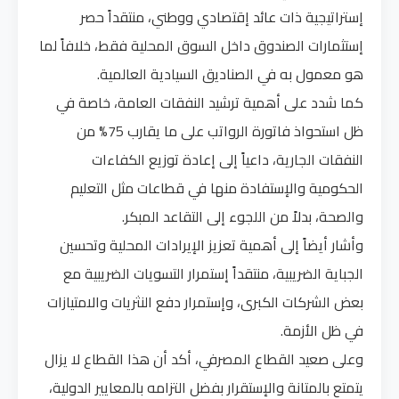
إستراتيجية ذات عائد إقتصادي ووطني، منتقداً حصر
إستثمارات الصندوق داخل السوق المحلية فقط، خلافاً لما
هو معمول به في الصناديق السيادية العالمية.
كما شدد على أهمية ترشيد النفقات العامة، خاصة في
ظل استحواذ فاتورة الرواتب على ما يقارب 75% من
النفقات الجارية، داعياً إلى إعادة توزيع الكفاءات
الحكومية والإستفادة منها في قطاعات مثل التعليم
والصحة، بدلاً من اللجوء إلى التقاعد المبكر.
وأشار أيضاً إلى أهمية تعزيز الإيرادات المحلية وتحسين
الجباية الضريبية، منتقداً إستمرار التسويات الضريبية مع
بعض الشركات الكبرى، وإستمرار دفع النثريات والامتيازات
في ظل الأزمة.
وعلى صعيد القطاع المصرفي، أكد أن هذا القطاع لا يزال
يتمتع بالمتانة والإستقرار بفضل التزامه بالمعايير الدولية،